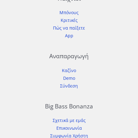
Μπόνους
Κριτικές
Πώς να παίξετε
App
Αναπαραγωγή
Καζίνο
Demo
Σύνδεση
Big Bass Bonanza
Σχετικά με εμάς
Επικοινωνία
Συμφωνία Χρήστη