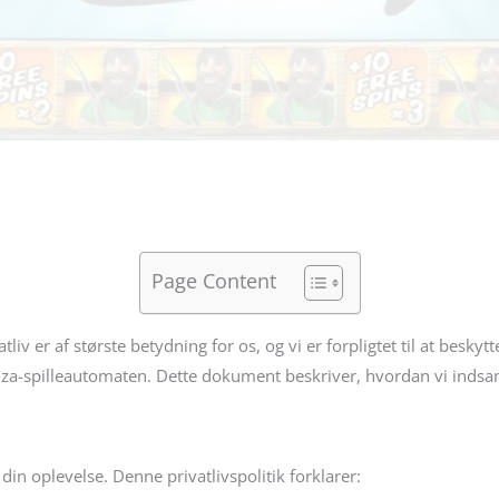
Page Content
tliv er af største betydning for os, og vi er forpligtet til at besk
a-spilleautomaten. Dette dokument beskriver, hvordan vi indsamler
 din oplevelse. Denne privatlivspolitik forklarer: