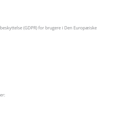
abeskyttelse (GDPR) for brugere i Den Europæiske
er: