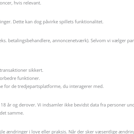
ncer, hvis relevant.
nger. Dette kan dog påvirke spillets funktionalitet.
(f.eks. betalingsbehandlere, annoncenetværk). Selvom vi vælger par
transaktioner sikkert.
forbedre funktioner.
ne for de tredjepartsplatforme, du interagerer med.
n 18 år og derover. Vi indsamler ikke bevidst data fra personer u
d det samme.
ejle ændringer i love eller praksis. Når der sker væsentlige ændrin