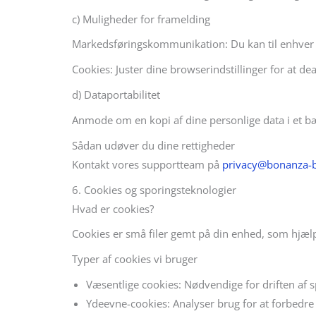
c) Muligheder for framelding
Markedsføringskommunikation: Du kan til enhver
Cookies: Juster dine browserindstillinger for at de
d) Dataportabilitet
Anmode om en kopi af dine personlige data i et b
Sådan udøver du dine rettigheder
Kontakt vores supportteam på
privacy@bonanza-b
6. Cookies og sporingsteknologier
Hvad er cookies?
Cookies er små filer gemt på din enhed, som hjælp
Typer af cookies vi bruger
Væsentlige cookies: Nødvendige for driften af sp
Ydeevne-cookies: Analyser brug for at forbedre