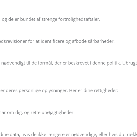
 og de er bundet af strenge fortrolighedsaftaler.
revisioner for at identificere og afbøde sårbarheder.
nødvendigt til de formål, der er beskrevet i denne politik. Ubru
ver deres personlige oplysninger. Her er dine rettigheder:
har om dig, og rette unøjagtigheder.
ne data, hvis de ikke længere er nødvendige, eller hvis du trækk