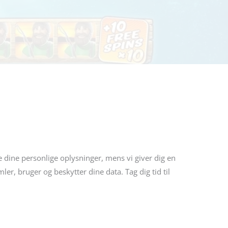
ytte dine personlige oplysninger, mens vi giver dig en
, bruger og beskytter dine data. Tag dig tid til