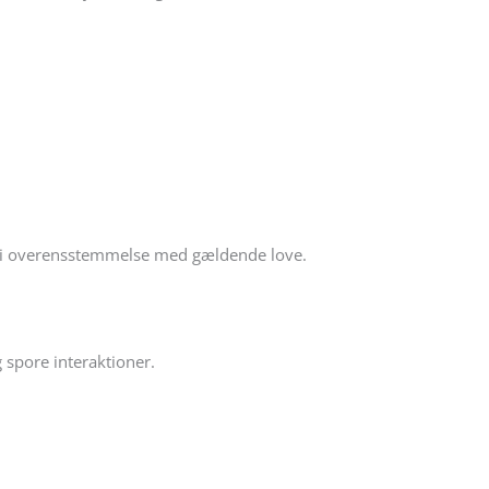
og i overensstemmelse med gældende love.
 spore interaktioner.