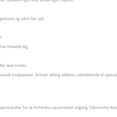
rkonti og sikre fair spil.
r.
ar tilmeldt dig.
er løse tvister.
riserede tredjeparter. Enhver deling udføres udelukkende til opera
protokoller for at forhindre uautoriseret adgang. Følsomme deta