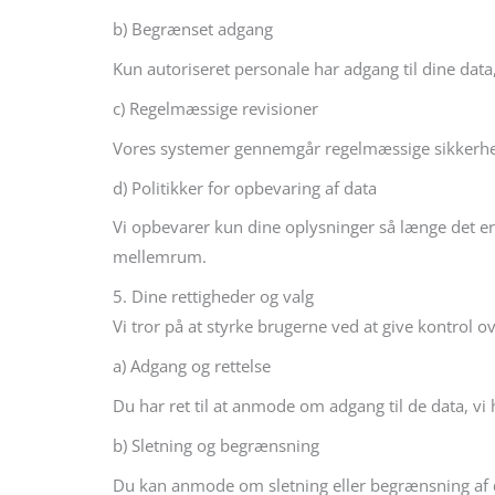
b) Begrænset adgang
Kun autoriseret personale har adgang til dine data,
c) Regelmæssige revisioner
Vores systemer gennemgår regelmæssige sikkerheds
d) Politikker for opbevaring af data
Vi opbevarer kun dine oplysninger så længe det er 
mellemrum.
5. Dine rettigheder og valg
Vi tror på at styrke brugerne ved at give kontrol o
a) Adgang og rettelse
Du har ret til at anmode om adgang til de data, vi 
b) Sletning og begrænsning
Du kan anmode om sletning eller begrænsning af di