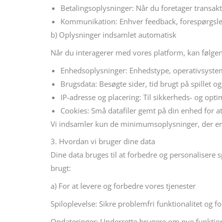
Betalingsoplysninger: Når du foretager transakt
Kommunikation: Enhver feedback, forespørgsler e
b) Oplysninger indsamlet automatisk
Når du interagerer med vores platform, kan følgen
Enhedsoplysninger: Enhedstype, operativsyste
Brugsdata: Besøgte sider, tid brugt på spillet o
IP-adresse og placering: Til sikkerheds- og opt
Cookies: Små datafiler gemt på din enhed for a
Vi indsamler kun de minimumsoplysninger, der er n
3. Hvordan vi bruger dine data
Dine data bruges til at forbedre og personalisere 
brugt:
a) For at levere og forbedre vores tjenester
Spiloplevelse: Sikre problemfri funktionalitet og fo
Opdateringer: Underrette brugere om nye funktioner