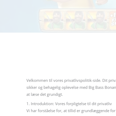
Velkommen til vores privatlivspolitik-side. Dit priva
sikker og behagelig oplevelse med Big Bass Bonanz
at læse det grundigt.
1. Introduktion: Vores forpligtelse til dit privatliv
Vi har forståelse for, at tillid er grundlæggende for