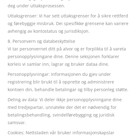
deg under uttaksprosessen.
Uttaksgrenser: Vi har sett uttaksgrenser for å sikre rettferd
og førebyggje misbruk. Dei spesifikke grensene kan variere
avhengig av kontostatus og jurisdiksjon.
8. Personvern og databeskyttelse
Vi tar personvernet ditt på alvor og er forplikta til å vareta
personopplysningane dine. Denne seksjonen forklarer
korleis vi samlar inn, lagrar og bruker dataa dine.
Personopplysningar: Informasjonen du gjev under
registrering blir brukt til å opprette og administrere
kontoen din, behandle betalingar og tilby personleg støtte.
Deling av data: Vi deler ikkje personopplysningane dine
med tredjepartar, unnateke der det er nødvendig for
betalingsbehandling, svindelførebygging og juridisk
samsvar.
Cookies: Nettstaden vår bruker informasjonskapslar