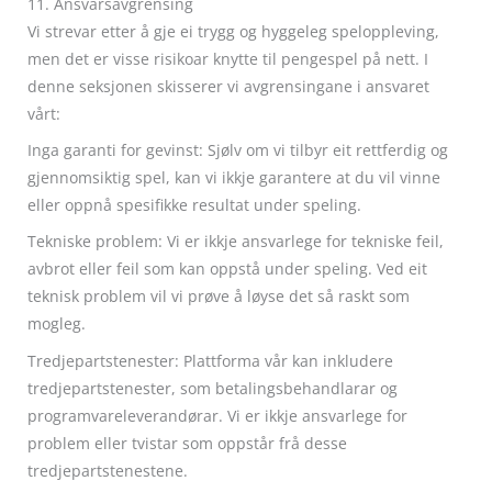
11. Ansvarsavgrensing
Vi strevar etter å gje ei trygg og hyggeleg speloppleving,
men det er visse risikoar knytte til pengespel på nett. I
denne seksjonen skisserer vi avgrensingane i ansvaret
vårt:
Inga garanti for gevinst: Sjølv om vi tilbyr eit rettferdig og
gjennomsiktig spel, kan vi ikkje garantere at du vil vinne
eller oppnå spesifikke resultat under speling.
Tekniske problem: Vi er ikkje ansvarlege for tekniske feil,
avbrot eller feil som kan oppstå under speling. Ved eit
teknisk problem vil vi prøve å løyse det så raskt som
mogleg.
Tredjepartstenester: Plattforma vår kan inkludere
tredjepartstenester, som betalingsbehandlarar og
programvareleverandørar. Vi er ikkje ansvarlege for
problem eller tvistar som oppstår frå desse
tredjepartstenestene.