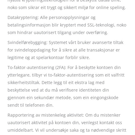
noko som sikrar eit trygt og sikkert miljø for online speling.
Datakryptering: Alle personopplysningar og
betalingsinformasjon blir kryptert med SSL-teknologi, noko
som hindrar uautorisert tilgang under overføring.
Svindelførebygging: Systemet vårt bruker avanserte tiltak
for svindeloppdaging for å sikre at alle transaksjonar er
legitime og at spelarkontoar forblir sikre.
To-faktor-autentisering (2FA): For å beskytte kontoen din
ytterlegare, tilbyr vi to-faktor-autentisering som eit valfritt
sikkerheitstiltak. Dette legg til eit ekstra lag med
beskyttelse ved at du må verifisere identiteten din
gjennom ein sekundær metode, som ein eingongskode
sendt til telefonen din.
Rapportering av mistenkeleg aktivitet: Om du mistenker
uautorisert aktivitet på kontoen din, venlegst kontakt oss
umiddelbart. Vi vil undersøkje saka og ta nødvendige skritt