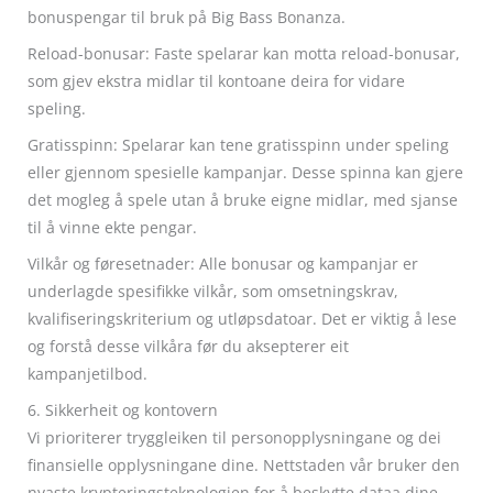
bonuspengar til bruk på Big Bass Bonanza.
Reload-bonusar: Faste spelarar kan motta reload-bonusar,
som gjev ekstra midlar til kontoane deira for vidare
speling.
Gratisspinn: Spelarar kan tene gratisspinn under speling
eller gjennom spesielle kampanjar. Desse spinna kan gjere
det mogleg å spele utan å bruke eigne midlar, med sjanse
til å vinne ekte pengar.
Vilkår og føresetnader: Alle bonusar og kampanjar er
underlagde spesifikke vilkår, som omsetningskrav,
kvalifiseringskriterium og utløpsdatoar. Det er viktig å lese
og forstå desse vilkåra før du aksepterer eit
kampanjetilbod.
6. Sikkerheit og kontovern
Vi prioriterer tryggleiken til personopplysningane og dei
finansielle opplysningane dine. Nettstaden vår bruker den
nyaste krypteringsteknologien for å beskytte dataa dine,