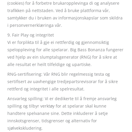
(cookies) for å forbetre brukaropplevinga di og analysere
trafikken på nettstaden. Ved å bruke plattforma vår,
samtykker du i bruken av informasjonskapslar som skildra
i personvernerklæringa vår.
9. Fair Play og integritet
Vi er forplikta til å gje ei rettferdig og gjennomsiktig
speloppleving for alle spelarar. Big Bass Bonanza fungerer
ved hjelp av ein slumptalsgenerator (RNG) for å sikre at
alle resultat er heilt tilfeldige og upartiske.
RNG-sertifisering: Vår RNG blir regelmessig testa og
sertifisert av uavhengige tredjepartsrevisorar for å sikre
rettferd og integritet i alle spelresultat.
Ansvarleg spilling: Vi er dedikerte til å fremje ansvarleg
spilling og tilbyr verktøy for at spelarar skal kunne
handtere spelvanane sine. Dette inkluderer å setje
innskotsgrenser, tidsgrenser og alternativ for
sjølvekskludering.