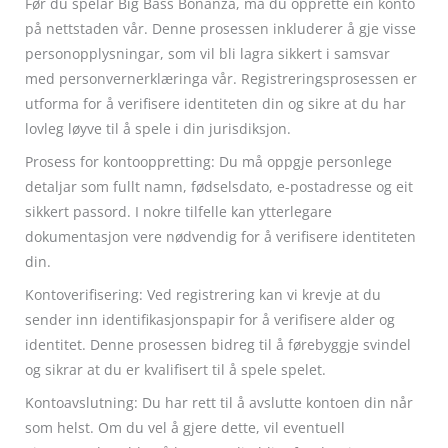
Før du spelar Big Bass Bonanza, må du opprette ein konto
på nettstaden vår. Denne prosessen inkluderer å gje visse
personopplysningar, som vil bli lagra sikkert i samsvar
med personvernerklæringa vår. Registreringsprosessen er
utforma for å verifisere identiteten din og sikre at du har
lovleg løyve til å spele i din jurisdiksjon.
Prosess for kontooppretting: Du må oppgje personlege
detaljar som fullt namn, fødselsdato, e-postadresse og eit
sikkert passord. I nokre tilfelle kan ytterlegare
dokumentasjon vere nødvendig for å verifisere identiteten
din.
Kontoverifisering: Ved registrering kan vi krevje at du
sender inn identifikasjonspapir for å verifisere alder og
identitet. Denne prosessen bidreg til å førebyggje svindel
og sikrar at du er kvalifisert til å spele spelet.
Kontoavslutning: Du har rett til å avslutte kontoen din når
som helst. Om du vel å gjere dette, vil eventuell