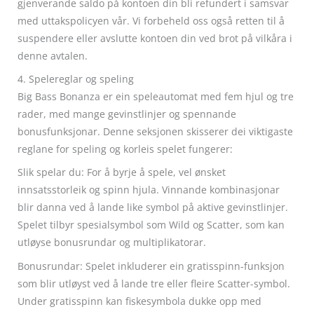
gjenverande saldo på kontoen din bli refundert i samsvar
med uttakspolicyen vår. Vi forbeheld oss også retten til å
suspendere eller avslutte kontoen din ved brot på vilkåra i
denne avtalen.
4. Spelereglar og speling
Big Bass Bonanza er ein speleautomat med fem hjul og tre
rader, med mange gevinstlinjer og spennande
bonusfunksjonar. Denne seksjonen skisserer dei viktigaste
reglane for speling og korleis spelet fungerer:
Slik spelar du: For å byrje å spele, vel ønsket
innsatsstorleik og spinn hjula. Vinnande kombinasjonar
blir danna ved å lande like symbol på aktive gevinstlinjer.
Spelet tilbyr spesialsymbol som Wild og Scatter, som kan
utløyse bonusrundar og multiplikatorar.
Bonusrundar: Spelet inkluderer ein gratisspinn-funksjon
som blir utløyst ved å lande tre eller fleire Scatter-symbol.
Under gratisspinn kan fiskesymbola dukke opp med