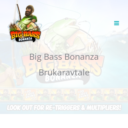
Skip
to
content
Big Bass Bonanza
Brukaravtale