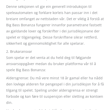
Denne seksjonen vil gje ein generell introduksjon til
speleautomaten og forklare korleis han passar inn i det
breiare omfanget av nettstaden vår. Det er viktig å forstå at
Big Bass Bonanza fungerer innanfor parametrane fastsett
av gjeldande lover og forskrifter i dei jurisdiksjonane der
spelet er tilgjengeleg. Desse forskriftene sikrar rettferd,
sikkerheit og gjennomsiktighet for alle spelarar.
2. Brukaransvar
Som spelar er det venta at du held deg til følgjande
ansvarsoppgåver medan du bruker plattforma vår til å
spele Big Bass Bonanza:
Aldersgrense: Du må vere minst 18 år gamal eller ha nådd
den lovlege alderen for pengespel i din jurisdiksjon for å få
tilgang til spelet. Speling under aldersgrensa er strengt
forbode og kan føre til suspensjon eller sletting av kontoen
din.