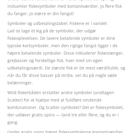
indsamler fiskesymboler med kontantværdier. Jo flere fisk
du fanger, jo større er din fangst!
Symboler og udbetalingstabel: Fiskene er i vandet
Lad os tage et kig på de symboler, der udgør
fiskeoplevelsen. De lavere betalende symboler er dine
typiske kortsymboler, men den rigtige fangst ligger i de
højere betalende symboler. Disse inkluderer fiskestænger,
grejkasser og forskellige fisk, hver med sin egen
udbetalingsværdi. De største fisk er de mest værdifulde, og
når du får disse basser på stribe, ser du på nogle søde
belønninger.
Wild-fiskerbåden erstatter andre symboler (undtagen
Scatter) for at hjælpe med at fuldføre vindende
kombinationer. Og Scatter-symbolet? Det er fiskesymbolet,
der udløser gratis spins — land tre eller flere, og du er i
gang.
Under gratis spins bærer fiskesymbolerne kontantværdier,