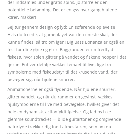
der indsamles under gratis spins, jo større er den
potentielle belønning. Det er en gys hver gang hjulene
kører, makker!
Sejltur gennem design og lyd: En søfarende oplevelse
Hvis du troede, at gameplayet var den eneste skat, der
kunne findes, så tro om igen! Big Bass Bonanza er også en
fest for dine øjne og ører. Baggrunden er en fredfyldt
fiskesø, hvor solen glitrer på vandet og fiskene hopper i det
fjerne. Enhver detalje vækker temaet til live, lige fra
symbolerne med fiskeudstyr til det krusende vand, der
bevæger sig, når hjulene snurrer.
Animationerne er også flydende. Når hjulene snurrer,
glitrer vandet, og når du rammer en gevinst, vækkes
hjulsymbolerne til live med bevægelse, hvilket giver det
hele en dynamisk, actionfyldt følelse. Og lad os ikke
glemme soundtracket — blide guitartoner og omgivende
naturlyde trækker dig ind i atmosfæren, som om du