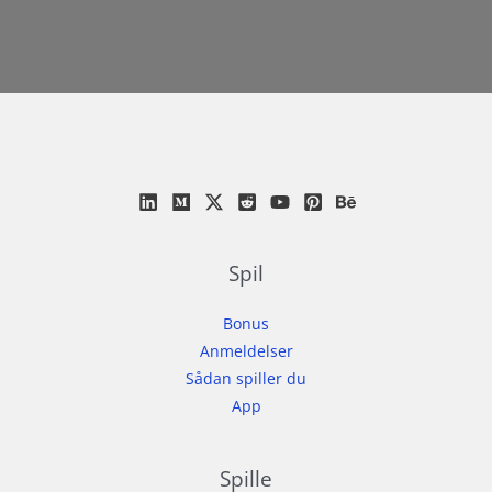
Spil
Bonus
Anmeldelser
Sådan spiller du
App
Spille