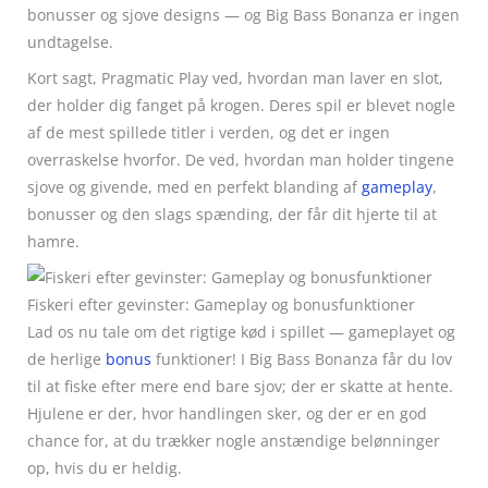
bonusser og sjove designs — og Big Bass Bonanza er ingen
undtagelse.
Kort sagt, Pragmatic Play ved, hvordan man laver en slot,
der holder dig fanget på krogen. Deres spil er blevet nogle
af de mest spillede titler i verden, og det er ingen
overraskelse hvorfor. De ved, hvordan man holder tingene
sjove og givende, med en perfekt blanding af
gameplay
,
bonusser og den slags spænding, der får dit hjerte til at
hamre.
Fiskeri efter gevinster: Gameplay og bonusfunktioner
Lad os nu tale om det rigtige kød i spillet — gameplayet og
de herlige
bonus
funktioner! I Big Bass Bonanza får du lov
til at fiske efter mere end bare sjov; der er skatte at hente.
Hjulene er der, hvor handlingen sker, og der er en god
chance for, at du trækker nogle anstændige belønninger
op, hvis du er heldig.